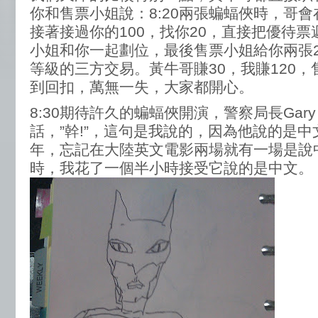
你和售票小姐說：8:20兩張蝙蝠俠時，哥會
接著接過你的100，找你20，直接把優待
小姐和你一起劃位，最後售票小姐給你兩張2
等級的三方交易。黃牛哥賺30，我賺120
到回扣，萬無一失，大家都開心。
8:30期待許久的蝙蝠俠開演，警察局長Gary 
話，”幹!”，這句是我說的，因為他說的是
年，忘記在大陸英文電影兩場就有一場是說
時，我花了一個半小時接受它說的是中文。