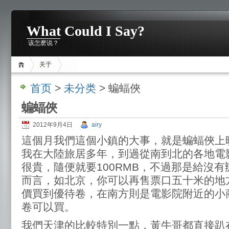
What Could I Say?
该怎麽说？
关于
首页
>
未分类
> 蝙蝠俠
蝙蝠俠
2012年9月4日
airy
這個月我們這個小鎮的大事，就是蝙蝠俠上
我在大陸旅居多年，到過從南到北的各地電
很貴，隨便就要100RMB，不過那是給沒
而言，如北京，你可以再售票口五十米的地
價買到優待卷，在南方則是電影院附近的小
卷可以買。
我們天津的比較特別一點，黃牛哥都直接趴